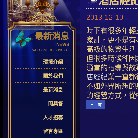
酒店經
2013-12-10
時下有很多年輕
最新消息
家計，更不是有
NEWS
高級的物資生活
WELCOME TO FONG GE
但很多時候卻因
環境介紹
適當的指導與故
店經紀
業一直都
關於我們
不如外界所想的
最新消息
的經營方式，從
問與答
上一頁
人才招募
留言專區