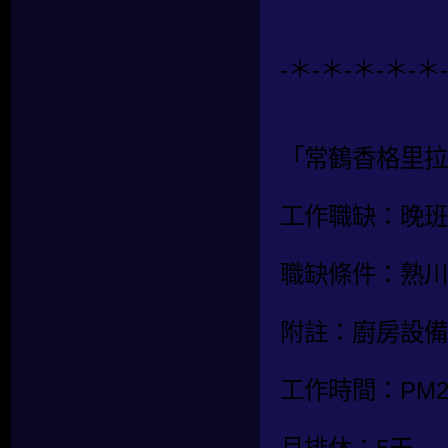
-＊-＊-＊-＊-＊
「常鶴香格里拉
工作職缺：晚班
職缺條件：熟川
附註：廚房設備
工作時間：PM20: