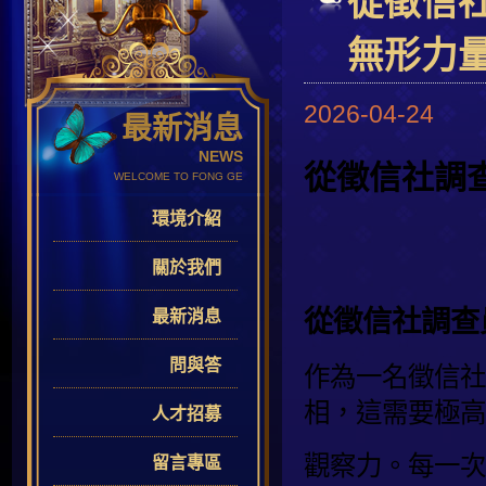
從徵信
無形力
2026-04-24
最新消息
NEWS
從徵信社調
WELCOME TO FONG GE
環境介紹
關於我們
從徵信社調查
最新消息
問與答
作為一名徵信社
相，這需要極高
人才招募
觀察力。每一次
留言專區