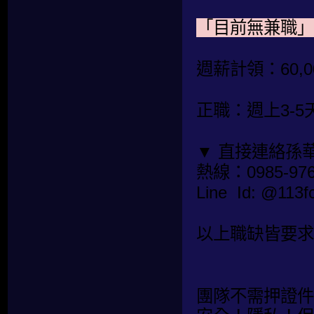
「目前無兼職」
週薪計領：60,00
正職：週上3-5
▼ 直接連絡孫
熱線：0985-976
Line  Id: @1
以上職缺皆要求
團隊不需押證件