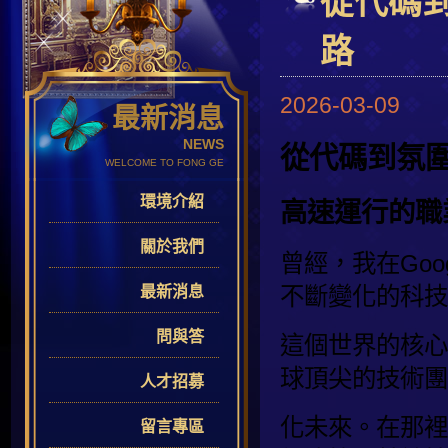
從代碼到
路
2026-03-09
最新消息
NEWS
從代碼到氛圍
WELCOME TO FONG GE
環境介紹
高速運行的職
關於我們
曾經，我在Go
不斷變化的科技
最新消息
問與答
這個世界的核心
球頂尖的技術團
人才招募
化未來。在那裡
留言專區