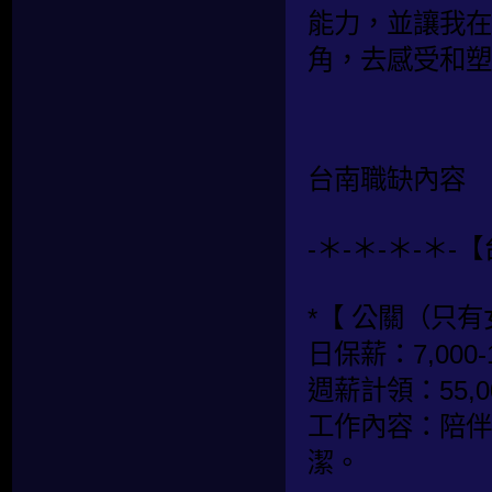
能力，並讓我在
角，去感受和塑
台南職缺內容
-＊-＊-＊-＊-
*【 公關（只有
日保薪：7,000-
週薪計領：55,00
工作內容：陪伴
潔。