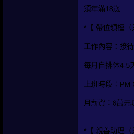
須年滿18歲
*【 帶位領檯
工作內容：接待
每月自排休4-5
上班時段：PM 08:
月薪資：6萬元
*【 親善助理