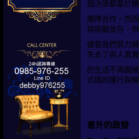
個決策都基於精
團隊合作。然而
與挑戰並存，但
儘管我們努力將
失去了與人真實
的生活不再圍繞
式碼的運行與解
意外的啟發