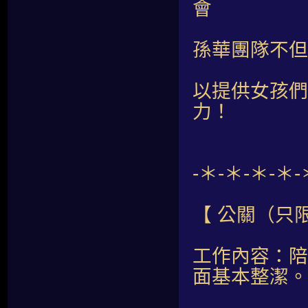
會
孫華團隊不但
以提供女孩們
力！
-＊-＊-＊-＊-
【 公關（只
工作內容：陪
面基本整潔。