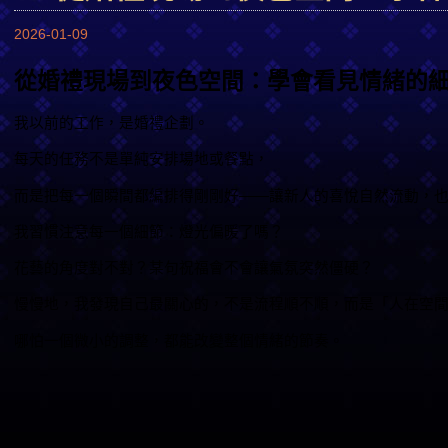
2026-01-09
從婚禮現場到夜色空間：學會看見情緒的
我以前的工作，是婚禮企劃。
每天的任務不是單純安排場地或餐點，
而是把每一個瞬間都編排得剛剛好——讓新人的喜悅自然流動，
我習慣注意每一個細節：燈光偏暖了嗎？
花藝的角度對不對？某句祝福會不會讓氣氛突然僵硬？
慢慢地，我發現自己最關心的，不是流程順不順，而是「人在空
哪怕一個微小的調整，都能改變整個情緒的節奏。