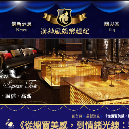
回首頁
>
最新消息
>
《從櫥窗美感，
《從櫥窗美感，到情緒光線：