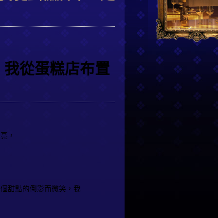
：我從蛋糕店布置
漂亮，
一個甜點的倒影而微笑，我