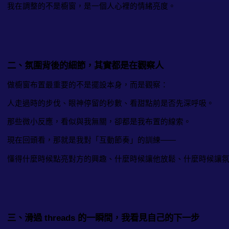
我在調整的不是櫥窗，是一個人心裡的情緒亮度。
二、氛圍背後的細節，其實都是在觀察人
做櫥窗布置最重要的不是擺設本身，而是觀察：
人走過時的步伐、眼神停留的秒數、看甜點前是否先深呼吸。
那些微小反應，看似與我無關，卻都是我布置的線索。
現在回頭看，那就是我對「互動節奏」的訓練——
懂得什麼時候點亮對方的興趣、什麼時候讓他放鬆、什麼時候讓
三、滑過 threads 的一瞬間，我看見自己的下一步