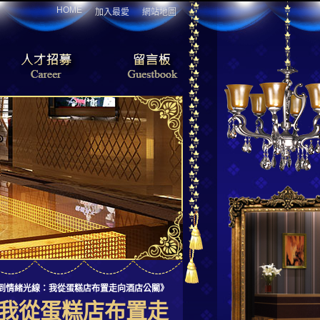
HOME
加入最愛
網站地圖
到情緒光線：我從蛋糕店布置走向酒店公關》
我從蛋糕店布置走