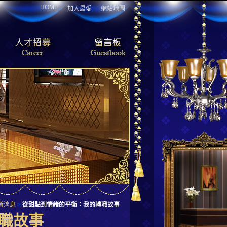
HOME
加入最愛
網站地圖
新消息
>
從甜點到情緒的平衡：我的轉職故事
職故事