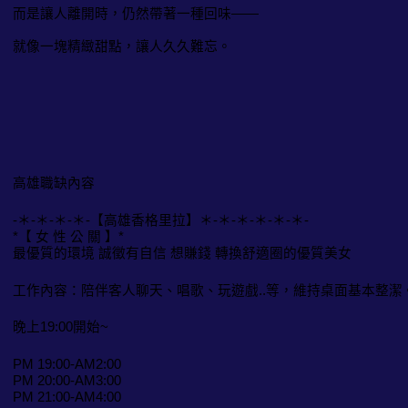
而是讓人離開時，仍然帶著一種回味——
就像一塊精緻甜點，讓人久久難忘。
高雄職缺內容
-＊-＊-＊-＊-【高雄香格里拉】＊-＊-＊-＊-＊-＊-
*【 女 性 公 關 】*
最優質的環境 誠徵有自信 想賺錢 轉換舒適圈的優質美女
工作內容：陪伴客人聊天、唱歌、玩遊戲..等，維持桌面基本整潔
晚上19:00開始~
PM 19:00-AM2:00
PM 20:00-AM3:00
PM 21:00-AM4:00