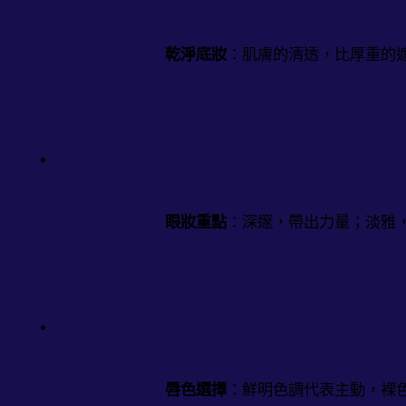
乾淨底妝
：肌膚的清透，比厚重的
眼妝重點
：深邃，帶出力量；淡雅
唇色選擇
：鮮明色調代表主動，裸