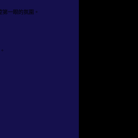
控第一眼的氛圍。
感。