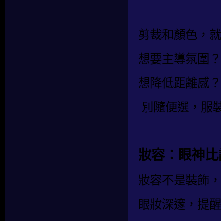
剪裁和顏色，就
想要主導氛圍？
想降低距離感？
別隨便選，服
妝容：眼神比
妝容不是裝飾，
眼妝深邃，提醒