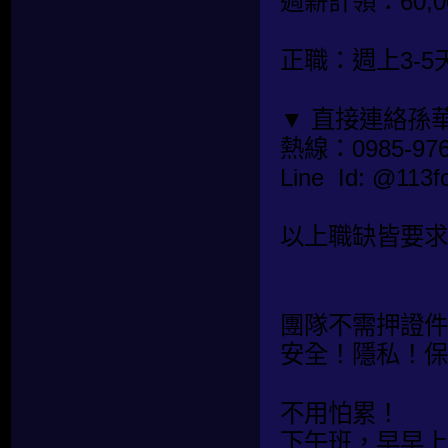
週薪計領：60,00
正職：週上3-5
▼ 直接連絡孫
熱線：0985-976
Line Id: @1
以上職缺皆要求
團隊不需押證件
安全！隱私！保
不用怕累！
下午班，早早上