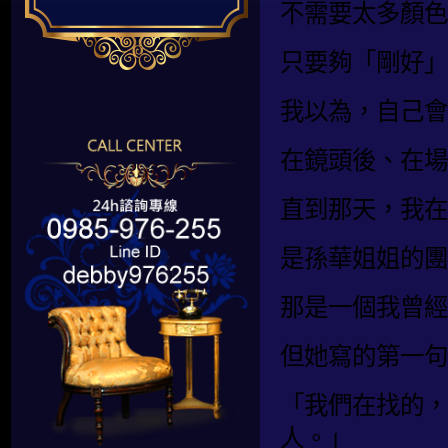
不需要太多顏色
只要夠「剛好」
我以為，自己會
在鏡頭後、在場
直到那天，我在
是孫華姐姐的團
那是一個我曾經
但她寫的第一句
「我們在找的，
人。」