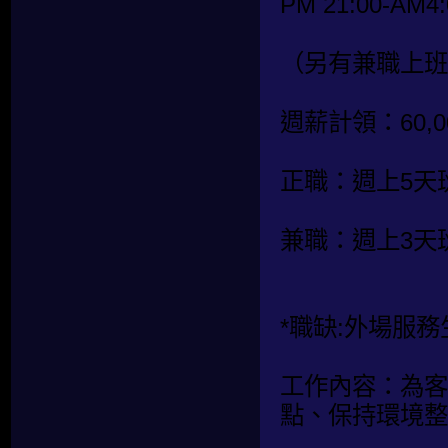
PM 21:00-AM4:
（另有兼職上班
週薪計領：60,00
正職：週上5天
兼職：週上3天
*職缺:外場服務
工作內容：為客
點、保持環境整