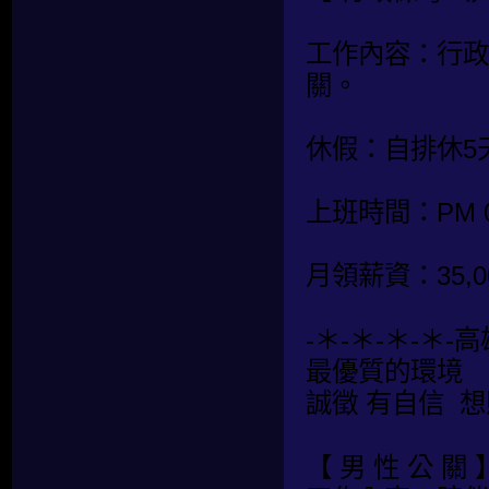
工作內容：行政
關。
休假：自排休5
上班時間：PM 07:
月領薪資：35,0
-＊-＊-＊-＊-
最優質的環境
誠徵 有自信 
【 男 性 公 關 