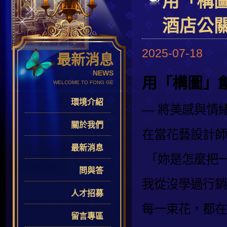
用「構
酒店公
2025-07-18
最新消息
NEWS
用「構圖」
WELCOME TO FONG GE
環境介紹
— 將美感與情
關於我們
在當花藝設計師
最新消息
「妳是怎麼把
問與答
我從沒學過行銷
人才招募
每一束花，都在
留言專區