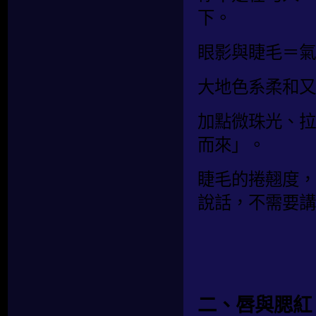
下。
眼影與睫毛＝氣
大地色系柔和又
加點微珠光、拉
而來」。
睫毛的捲翹度，
說話，不需要講
二、唇與腮紅