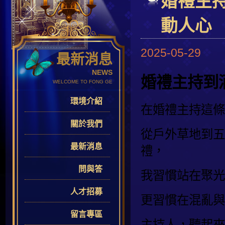
婚禮主
動人心
2025-05-29
最新消息
NEWS
婚禮主持到
WELCOME TO FONG GE
環境介紹
在婚禮主持這條
關於我們
從戶外草地到五
最新消息
禮，
問與答
我習慣站在聚光
人才招募
更習慣在混亂與
留言專區
主持人，聽起來