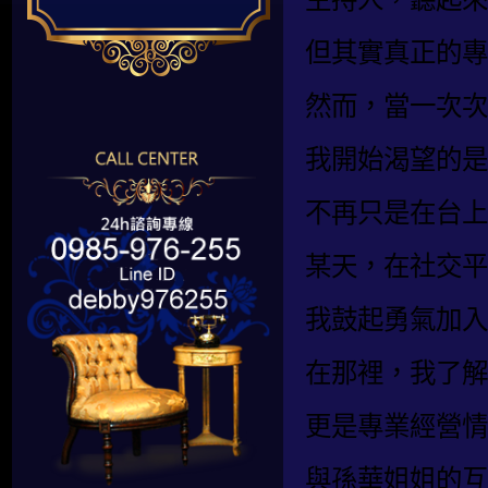
但其實真正的專
然而，當一次次
我開始渴望的是
不再只是在台上
某天，在社交平
我鼓起勇氣加入
在那裡，我了解
更是專業經營情
與孫華姐姐的互