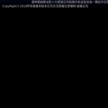
漢神風娛樂派對人力資源公司高雄市前金區自強一路近中正路
CopyRight © 2019所有版權未經本公司合法授權任意複制 版權必究