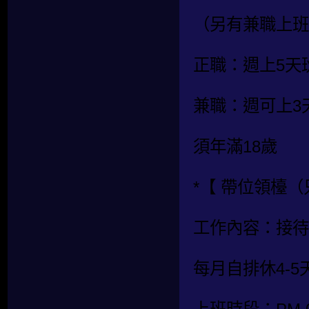
（另有兼職上班
正職：週上5天
兼職：週可上3
須年滿18歲
*【 帶位領檯
工作內容：接待
每月自排休4-5