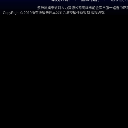
漢神風娛樂派對人力資源公司高雄市前金區自強一路近中正路
CopyRight © 2019所有版權未經本公司合法授權任意複制 版權必究