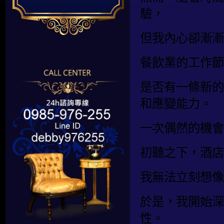
驗，
但我內心卻漸漸
餐飲業的工作節
是否有一條新的
和應變能力。
一次偶然的機會
初聽之下，酒店
我無法立刻想像
於是，我開始深
性。