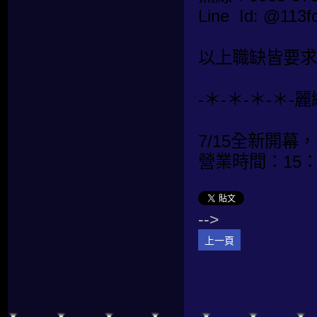
Line Id: @1
以上職缺皆要求
-＊-＊-＊-＊-
7/15全新開幕
營業時間：15：0
-->
上一頁