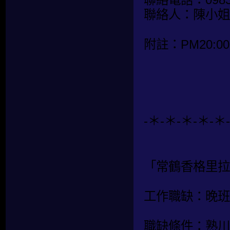
聯絡人：陳小姐
附註：PM20:00
-＊-＊-＊-＊-＊
「常鶴香格里拉
工作職缺：晚班
職缺條件：熟川