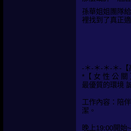
孫華姐姐團隊給
裡找到了真正適
-＊-＊-＊-＊-
*【 女 性 公 關 
最優質的環境 
工作內容：陪伴
潔。
晚上19:00開始