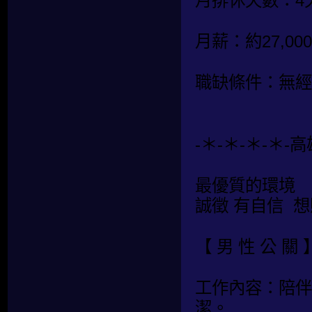
月排休天數：4
月薪：約27,000
職缺條件：無經
-＊-＊-＊-＊-
最優質的環境
誠徵 有自信 
【 男 性 公 關 
工作內容：陪伴
潔。