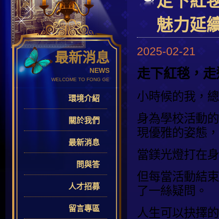
走下紅
魅力延
2025-02-21
最新消息
走下紅毯，走
NEWS
WELCOME TO FONG GE
小時候的我，總
環境介紹
身為學校活動的
關於我們
現優雅的姿態，
最新消息
當鎂光燈打在身
問與答
但每當活動結束
人才招募
了一絲疑問。
留言專區
人生可以抉擇的