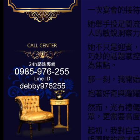
一次宴會的接待
她舉手投足間流
人的敏銳洞察力
她不只是迎賓，
巧妙的話題掌控
為焦點。
那一刻，我開始
抱著好奇與躍躍
然而，光有禮儀
眾，更需要高度
起初，我對自己
姐團隊的徵才訊