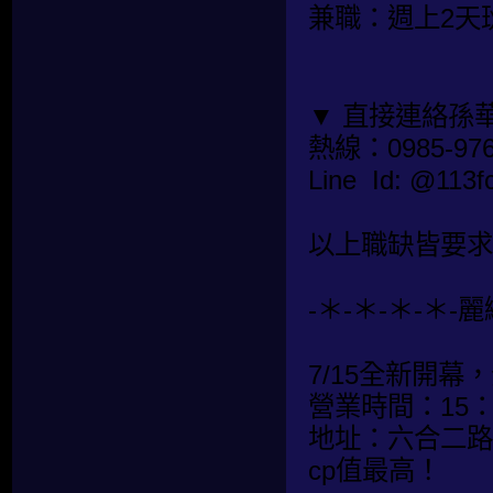
兼職：週上2天
▼ 直接連絡孫
熱線：0985-976
Line Id: @1
以上職缺皆要求
-＊-＊-＊-＊-
7/15全新開幕
營業時間：15：0
地址：六合二路1
cp值最高！