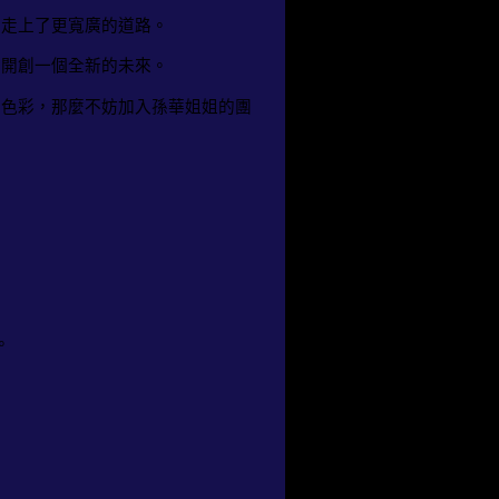
，走上了更寬廣的道路。
己開創一個全新的未來。
的色彩，那麼不妨加入孫華姐姐的團
。