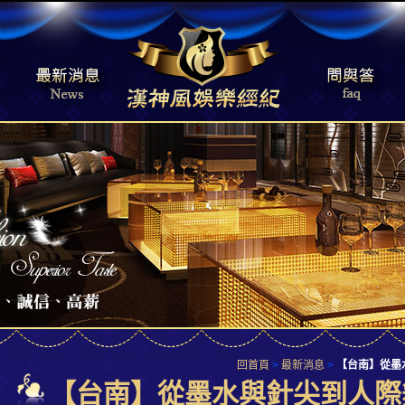
回首頁
>
最新消息
>
【台南】從墨
【台南】從墨水與針尖到人際