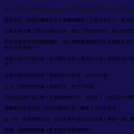
我加了孫華姐姐團隊的官方line，跟孫華姐姐聊完後，他也幫我安
面試當天，我還穿著帶有自身風格的服飾，心裡不免忐忑，害怕
面試主管在聽了我的自我介紹後，露出了欣賞的表情，我心裡的
面試完後很快收到錄取通知，加入團隊後我遇到了很多與我有著
於自己的價值。
我擔心自己不善言辭，無法勝任與客人溝通的工作，但我發現以
勢。
我善於觀察細微表情，傾聽他們的故事，並給予回應。
上次一位剛失戀的客人情緒低落，幾乎不說話。
我沒有急著打破沉默，而是靜靜地陪伴，並分享了一些自己的經
隨著氣氛逐漸放鬆，他終於敞開心扉，聊起了自己的感受。
那一刻，我深刻體會到，這份工作不僅是提供娛樂，更是一種心
經過一段時間的磨練，在工作中找到成就感。