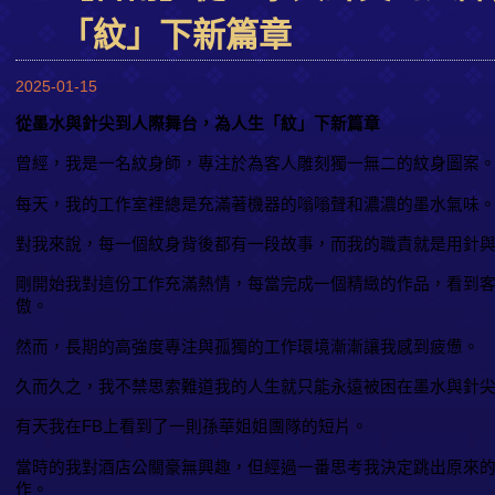
「紋」下新篇章
2025-01-15
從墨水與針尖到人際舞台，為人生「紋」下新篇章
曾經，我是一名紋身師，專注於為客人雕刻獨一無二的紋身圖案
每天，我的工作室裡總是充滿著機器的嗡嗡聲和濃濃的墨水氣味
對我來說，每一個紋身背後都有一段故事，而我的職責就是用針
剛開始我對這份工作充滿熱情，每當完成一個精緻的作品，看到
傲。
然而，長期的高強度專注與孤獨的工作環境漸漸讓我感到疲憊。
久而久之，我不禁思索難道我的人生就只能永遠被困在墨水與針
有天我在FB上看到了一則孫華姐姐團隊的短片。
當時的我對酒店公關豪無興趣，但經過一番思考我決定跳出原來
作。