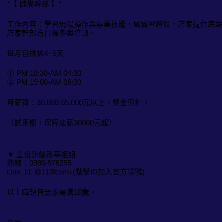
*【 儲備幹部 】*
工作內容：學習現場操作與專業技能，屬實習階段，店家提供底
店家幹部為目標參與培訓。
每月自排休4~5天
① PM 18:30-AM 04:30
② PM 19:00-AM 06:00
月薪資：30,000-55,000元以上，獎金另計。
（試用期，保障底薪30000元起）
▼ 直接連絡孫華姐姐
熱線：0985-976255
Line Id: @113fcsmi (點擊ID加入官方帳號)
以上職缺皆要求需滿18歲。