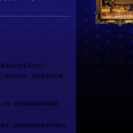
。
。
與墨為這些故事添上色彩。
客人滿意的笑容，我都覺得無比驕
尖之間，反覆描繪著同樣的圖案
的圈子，嘗試與我過去截然不同的工