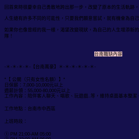
回首來時很慶幸自己勇敢地跨出那一步，改變了原本的生活軌跡
人生總有許多不同的可能性，只要我們願意嘗試，就有機會為自
如果你也像曾經的我一樣，渴望改變現狀，為自己的人生增添新
隊！
台南職缺內容
-＊-＊-＊-＊-【台南萬豪】＊-＊-＊-＊-＊-＊-
*【 公關（只有女性名額）】*
日保薪：7,000-10,000元以上
週薪計領：55,000-80,000元以上
工作內容：陪伴客人聊天、唱歌、玩遊戲..等，維持桌面基本整潔
工作地點：台南市中西區
上班時段：
① PM 21:00-AM 05:00