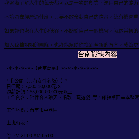
我逐漸了解人生的每天都可以是一次的創業，運用自己的能力
不論過去經歷過什麼，只要不放棄對自己的信念，總有機會重
如果妳也處在人生的低谷，不妨給自己一個機會，就像當初的
加入孫華姐姐的團隊，也許能幫助你找到全新的方向，成為更
台南職缺內容
-＊-＊-＊-＊-【台南萬豪】＊-＊-＊-＊-＊-＊-
*【 公關（只有女性名額）】*
日保薪：7,000-10,000元以上
週薪計領：55,000-80,000元以上
工作內容：陪伴客人聊天、唱歌、玩遊戲..等，維持桌面基本整
工作地點：台南市中西區
上班時段：
① PM 21:00-AM 05:00