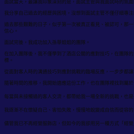
面試當天，最讓我印象深刻的是，面試主管與我面試時的氛圍
我分享自己過去的經歷與困境，沒想到面試主管不僅仔細專注
過去那些艱難的日子，似乎第一次被真正看見、被認可，那一
信心。
面試完後，我成功加入孫華姐姐的團隊。
在加入團隊後，我不僅學到了酒店公關的應對技巧，在團隊的
標。
從面對客人時的溝通技巧到應對挑戰的臨場反應，一步步都讓
隨著時間的推移，我開始適應這份工作，也在團隊裡找到屬於
每當與未接觸過的客人交流，都帶給我一場全新的挑戰，也是
我逐漸不在懷疑自己、害怕失敗，慢慢地蛻變成自信而從容的
儘管我已不再經營服飾店，但如今的我卻用另一種方式「經營