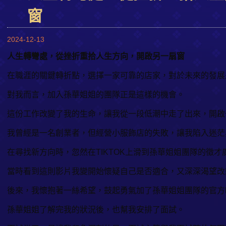
窗
2024-12-13
人生轉彎處，從挫折重拾人生方向，開啟另一扇窗
在職涯的關鍵轉折點，選擇一家可靠的店家，對於未來的發展
對我而言，加入孫華姐姐的團隊正是這樣的機會。
這份工作改變了我的生命，讓我從一段低潮中走了出來，開啟
我曾經是一名創業者，但經營小服飾店的失敗，讓我陷入迷茫
在尋找新方向時，忽然在TIKTOK上滑到孫華姐姐團隊的徵才
當時看到這則影片我變開始懷疑自己是否適合，又深深渴望改
後來，我懷抱著一絲希望，鼓起勇氣加了孫華姐姐團隊的官方l
孫華姐姐了解完我的狀況後，也幫我安排了面試。