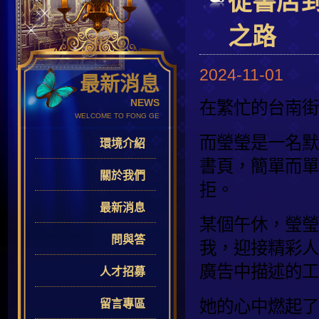
從書店
之路
2024-11-01
最新消息
NEWS
在繁忙的台南街
WELCOME TO FONG GE
而瑩瑩是一名默
環境介紹
書頁，簡單而單
關於我們
拒。
最新消息
某個午休，瑩瑩
問與答
我，迎接精彩人
廣告中描述的工
人才招募
她的心中燃起了
留言專區