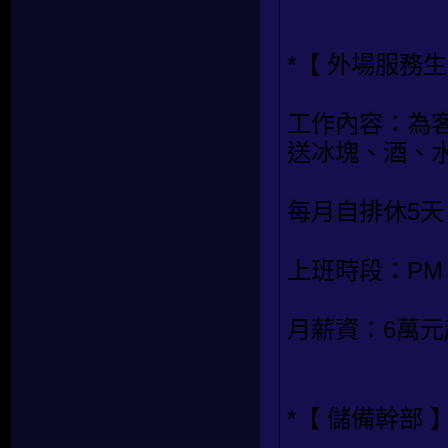
*【 外場服務生
工作內容：為
送冰塊、酒、
每月自排休5天
上班時段：PM 19
月薪資：6萬
*【 儲備幹部 】