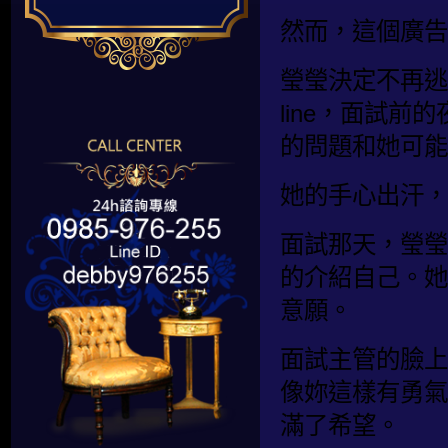
然而，這個廣告
瑩瑩決定不再逃
line，面試
的問題和她可能
她的手心出汗，
面試那天，瑩瑩
的介紹自己。她
意願。
面試主管的臉上
像妳這樣有勇氣
滿了希望。