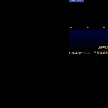
漢神風
CopyRight © 2019所