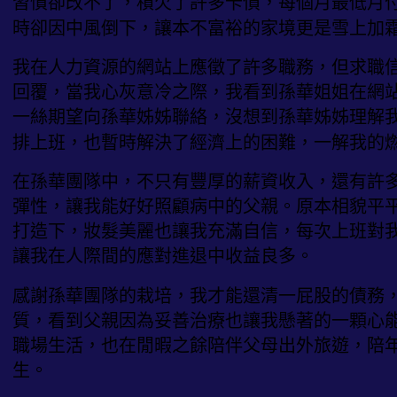
習慣卻改不了，積欠了許多卡債，每個月最低月
時卻因中風倒下，讓本不富裕的家境更是雪上加
我在人力資源的網站上應徵了許多職務，但求職
回覆，當我心灰意冷之際，我看到孫華姐姐在網
一絲期望向孫華姊姊聯絡，沒想到孫華姊姊理解
排上班，也暫時解決了經濟上的困難，一解我的
在孫華團隊中，不只有豐厚的薪資收入，還有許
彈性，讓我能好好照顧病中的父親。原本相貌平
打造下，妝髮美麗也讓我充滿自信，每次上班對
讓我在人際間的應對進退中收益良多。
感謝孫華團隊的栽培，我才能還清一屁股的債務
質，看到父親因為妥善治療也讓我懸著的一顆心
職場生活，也在閒暇之餘陪伴父母出外旅遊，陪
生。