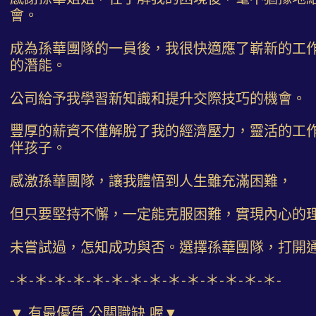
會。
成為孫華團隊的一員後，我很快適應了嶄新的工
的潛能。
公司給予我學習新知識和提升交際技巧的機會。
豐厚的薪資不僅解脫了我的經濟壓力，靈活的工
伴孩子。
感激孫華團隊，讓我體悟到人生雖充滿困難，
但只要堅持不懈，一定能克服困難，實現內心的
未嘗試過，怎知成功與否。選擇孫華團隊，打開
-＊-＊-＊-＊-＊-＊-＊-＊-＊-＊-＊-＊-＊-＊-
▼ 有最優質 公關職缺 喔▼