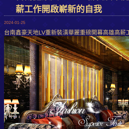
薪工作開啟嶄新的自我
2024-01-25
台南鑫豪天地LV重新裝潢華麗重磅開幕高雄高薪