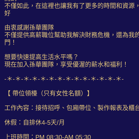
不僅如此，在這裡也讓我有了更多的時間和資源
好
由衷感謝孫華團隊
不僅提供高薪職位幫助我解決財務危機，還為我
門！
想要快速提高生活水平嗎？
現在加入孫華團隊，享受優渥的薪水和福利！
-＊-＊-＊-＊-＊-＊-＊-＊-＊-＊-＊-＊-＊-＊-
【 帶位領檯（只有女性名額）】
工作內容：接待招呼、包廂帶位、製作報表及櫃
休假：自排休4-5天/月
上班時間：PM 08:30-AM 05:30