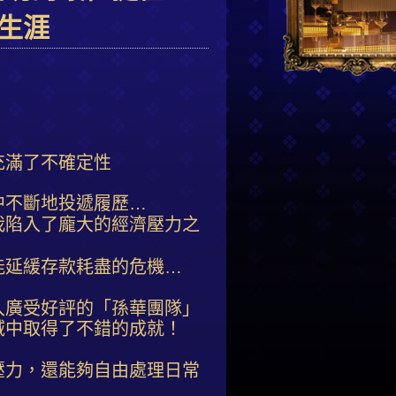
生涯
充滿了不確定性
中不斷地投遞履歷…
我陷入了龐大的經濟壓力之
能延緩存款耗盡的危機…
入廣受好評的「孫華團隊」
域中取得了不錯的成就！
壓力，還能夠自由處理日常