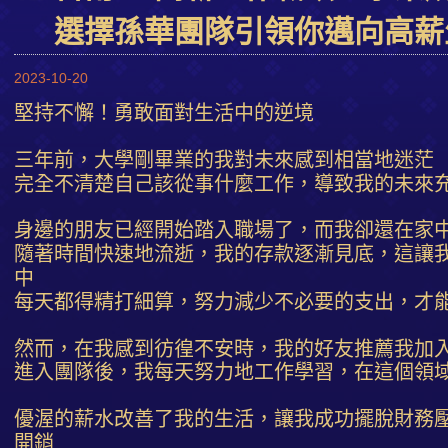
選擇孫華團隊引領你邁向高薪
2023-10-20
堅持不懈！勇敢面對生活中的逆境
三年前，大學剛畢業的我對未來感到相當地迷茫
完全不清楚自己該從事什麼工作，導致我的未來
身邊的朋友已經開始踏入職場了，而我卻還在家
隨著時間快速地流逝，我的存款逐漸見底，這讓
中
每天都得精打細算，努力減少不必要的支出，才
然而，在我感到彷徨不安時，我的好友推薦我加
進入團隊後，我每天努力地工作學習，在這個領
優渥的薪水改善了我的生活，讓我成功擺脫財務
開銷