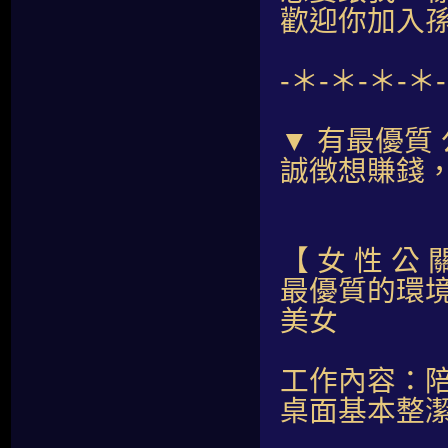
歡迎你加入
-＊-＊-＊-＊
▼ 有最優質
誠徴想賺錢
【 女 性 公 
最優質的環境
美女
工作內容：陪
桌面基本整