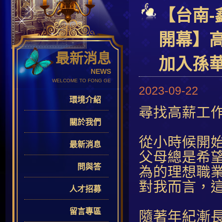
【台南-
開幕】
最新消息
加入孫
NEWS
WELCOME TO FONG GE
2023-09-22
環境介紹
尋找高薪工
關於我們
從小時候開
最新消息
父母總是希
問與答
為的理想職
對我而言，
人才招募
留言專區
隨著年紀漸