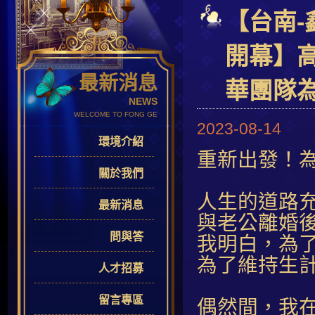
【台南-
開幕】
最新消息
華團隊
NEWS
WELCOME TO FONG GE
2023-08-14
環境介紹
重新出發！
關於我們
人生的道路
最新消息
與老公離婚
問與答
我明白，為
為了維持生
人才招募
留言專區
偶然間，我