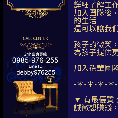
詳細了解工
加入團隊後
的生活
還可以讓我
孩子的微笑
為孩子提供
加入孫華團
-＊-＊-＊-＊
▼ 有最優質
誠徴想賺錢