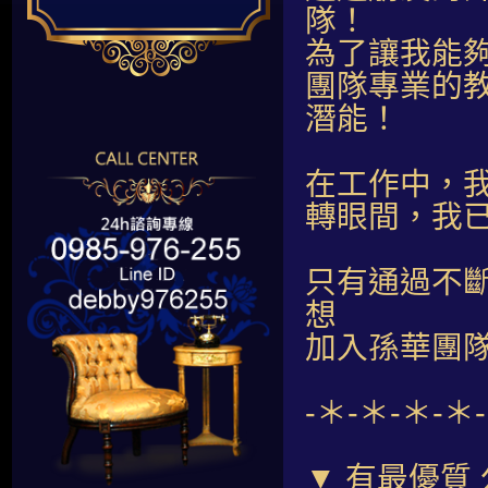
隊！
為了讓我能
團隊專業的
潛能！
在工作中，
轉眼間，我
只有通過不
想
加入孫華團
-＊-＊-＊-＊
▼ 有最優質