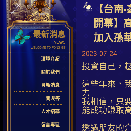
【台南-
開幕】
最新消息
加入孫
NEWS
WELCOME TO FONG GE
2023-07-24
環境介紹
投資自己，
關於我們
這些年來，
最新消息
力
問與答
我相信，只
能成功賺取
人才招募
留言專區
透過朋友的