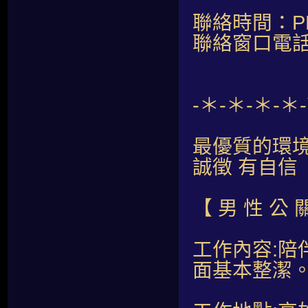
聯絡時間：PM2
聯絡窗口電話：
-＊-＊-＊-
最優質的環
誠徵 有自信
【 男 性 公 
工作內容:
面基本整潔