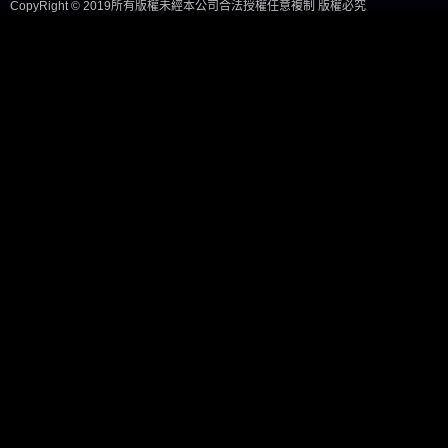
CopyRight © 2019所有版權未經本公司合法授權任意複制 版權必究