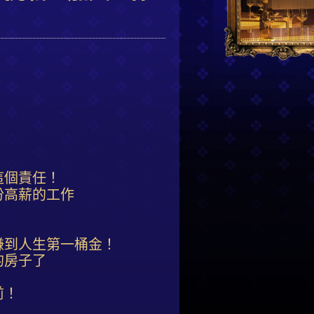
這個責任！
份高薪的工作
賺到人生第一桶金！
的房子了
前！