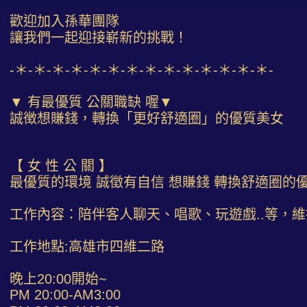
歡迎加入孫華團隊
讓我們一起迎接嶄新的挑戰！
-＊-＊-＊-＊-＊-＊-＊-＊-＊-＊-＊-＊-＊-＊-
▼ 有最優質 公關職缺 喔▼
誠徴想賺錢，轉換「更好舒適圈」的優質美女
【 女 性 公 關 】
最優質的環境 誠徵有自信 想賺錢 轉換舒適圈的
工作內容：陪伴客人聊天、唱歌、玩遊戲..等，
工作地點:高雄市四維二路
晚上20:00開始~
PM 20:00-AM3:00