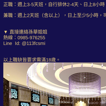
正職：週上3-5天班，自行排休2-4天、日上8小時
兼職：週上2天班（含以上），日上至少5小時，
▼ 直接連絡孫華姐姐
熱線：0985-976255
Line Id: @113fcsmi
以上職缺皆要求需滿18歲。