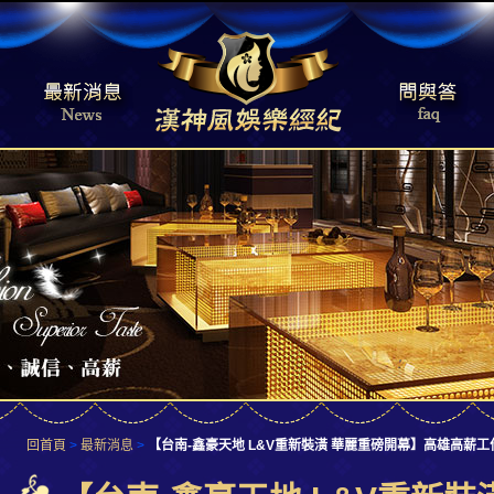
回首頁
>
最新消息
>
【台南-鑫豪天地 L&V重新裝潢 華麗重磅開幕】高雄高