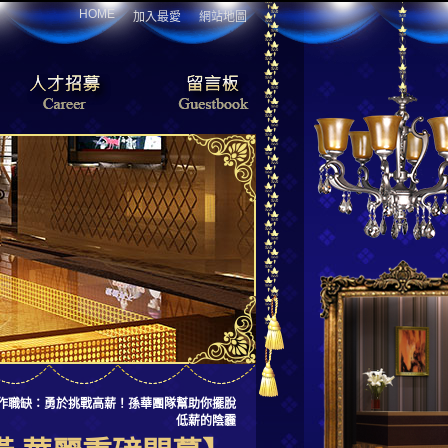
HOME
加入最愛
網站地圖
薪工作職缺：勇於挑戰高薪！孫華團隊幫助你擺脫
低薪的陰霾