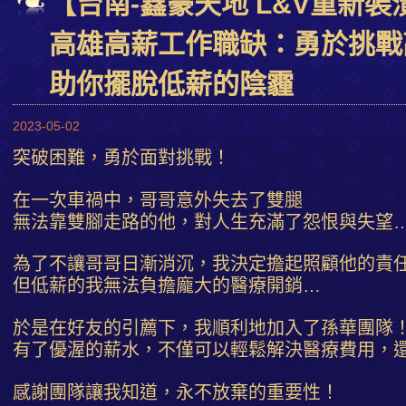
【台南-鑫豪天地 L&V重新裝
高雄高薪工作職缺：勇於挑戰
助你擺脫低薪的陰霾
2023-05-02
突破困難，勇於面對挑戰！
在一次車禍中，哥哥意外失去了雙腿
無法靠雙腳走路的他，對人生充滿了怨恨與失望
為了不讓哥哥日漸消沉，我決定擔起照顧他的責
但低薪的我無法負擔龐大的醫療開銷…
於是在好友的引薦下，我順利地加入了孫華團隊
有了優渥的薪水，不僅可以輕鬆解決醫療費用，
感謝團隊讓我知道，永不放棄的重要性！