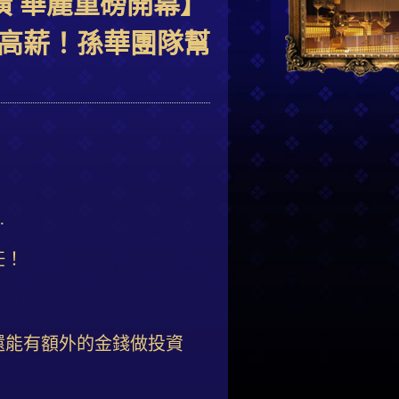
潢 華麗重磅開幕】
高薪！孫華團隊幫
…
任！
！
還能有額外的金錢做投資