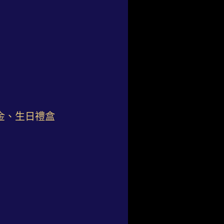
金、生日禮盒
）