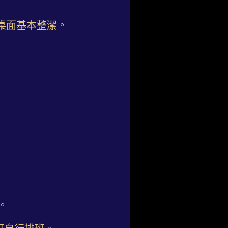
桌面基本整潔。
。