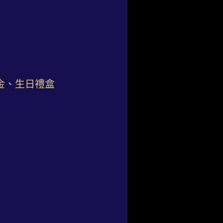
金、生日禮盒
）