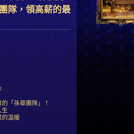
團隊，領高薪的最
作
資的「孫華團隊」！
人生
樣的溫暖