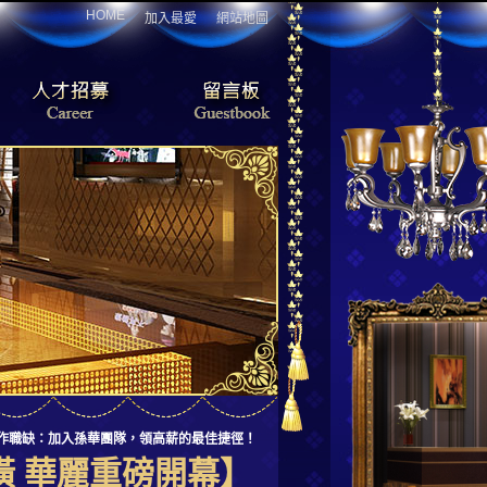
HOME
加入最愛
網站地圖
薪工作職缺：加入孫華團隊，領高薪的最佳捷徑！
潢 華麗重磅開幕】