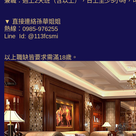
兼職：週上2天班（含以上），日上至少5小時，
▼ 直接連絡孫華姐姐
熱線：0985-976255
Line Id: @113fcsmi
以上職缺皆要求需滿18歲。