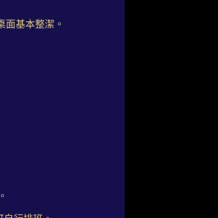
桌面基本整潔。
。