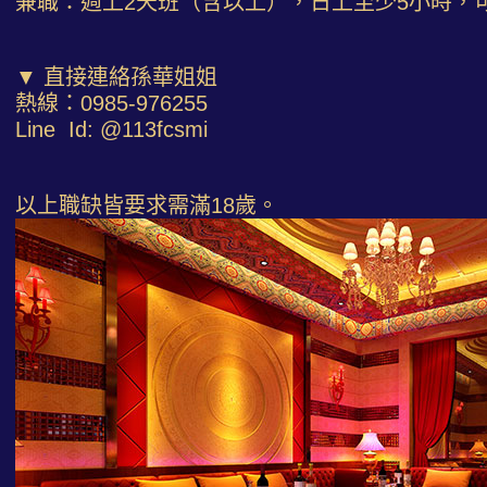
兼職：週上2天班（含以上），日上至少5小時，
▼ 直接連絡孫華姐姐
熱線：0985-976255
Line Id: @113fcsmi
以上職缺皆要求需滿18歲。