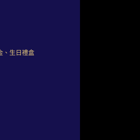
金、生日禮盒
）