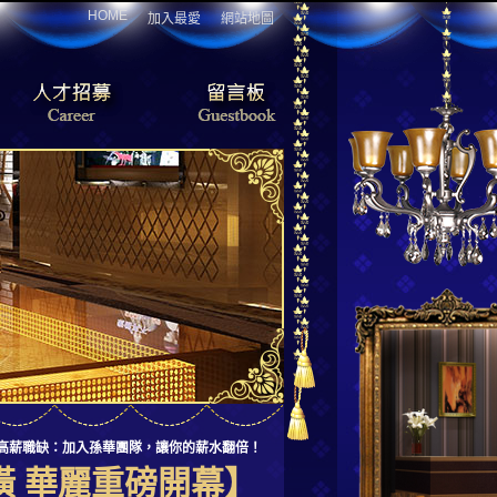
HOME
加入最愛
網站地圖
熱門高薪職缺：加入孫華團隊，讓你的薪水翻倍！
潢 華麗重磅開幕】