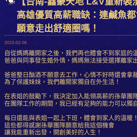
【台南-鑫豪天地 L&V重新裝
高雄優質高薪職缺：連鹹魚都
願意走出舒適圈嗎！
2023-02-06
自從媽媽離開家之後，我們再也體會不到家庭的
爸爸與同事發生婚外情，媽媽無法接受選擇離家
爸爸整日酗酒不願意去工作，心情不好時還會拿
為了保護妹妹，我們離開家獨自在外生活！
在表姐的鼓勵下，我決定加入能領高薪的孫華團
在團隊工作的期間，我已經有足夠的能力可以獨
每日還能與表姐一起上下班，體會到家人的溫暖
這些都得感謝孫華團隊願意給我這個機會
讓我能重新出發，開創美好的人生！