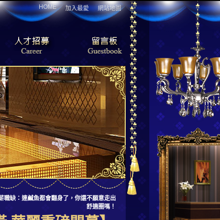
HOME
加入最愛
網站地圖
質高薪職缺：連鹹魚都會翻身了，你還不願意走出
舒適圈嗎！