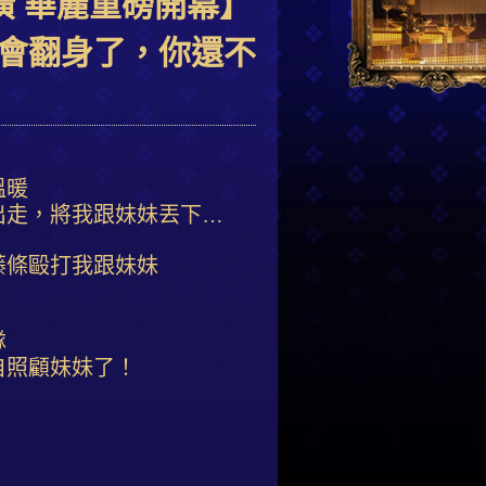
潢 華麗重磅開幕】
會翻身了，你還不
溫暖
出走，將我跟妹妹丟下…
藤條毆打我跟妹妹
隊
自照顧妹妹了！
！