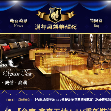
回首頁
>
最新消息
>
【台南-鑫豪天地 L&V重新裝潢 華麗重磅開幕】高雄優