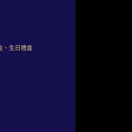
金、生日禮盒
）