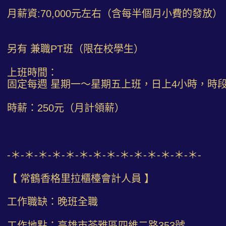
月薪資:70,000元左右（含每半個月小費的發放）
另有 兼職PT班（限在校學生）
上班時間：
固定每週 星期一～星期五上班，日上4小時，時
時薪：250元（月計領薪）
-＊-＊-＊-＊-＊-＊-＊-＊-＊-＊-＊-＊-＊-＊-
【 常鶴香格里拉櫃檯會計人員 】
工作職缺：晚班全職
工作地點：高雄市苓雅區四維二路353號