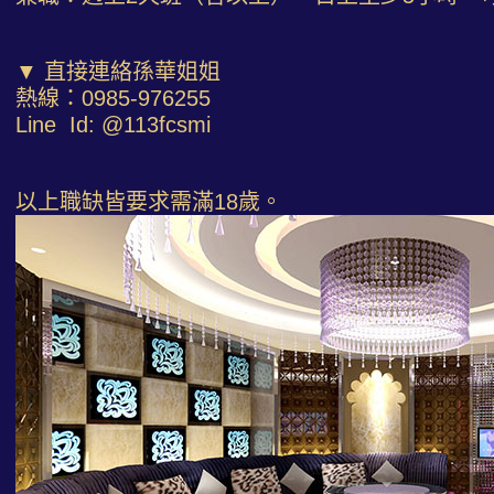
▼ 直接連絡孫華姐姐
熱線：0985-976255
Line Id: @113fcsmi
以上職缺皆要求需滿18歲。