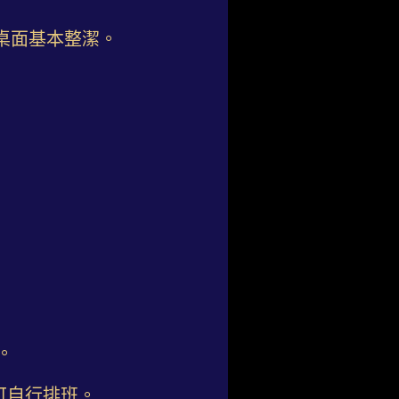
桌面基本整潔。
。
可自行排班。