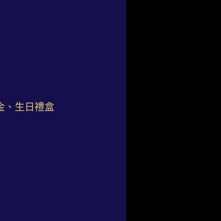
金、生日禮盒
）