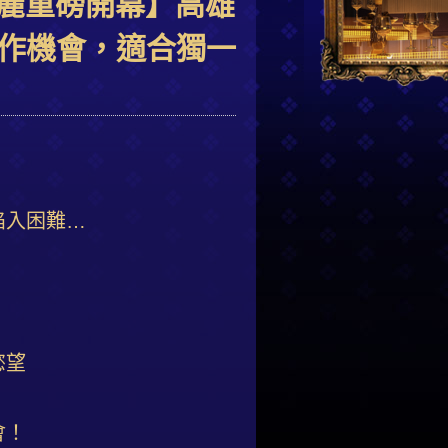
 華麗重磅開幕】高雄
作機會，適合獨一
陷入困難…
慾望
會！