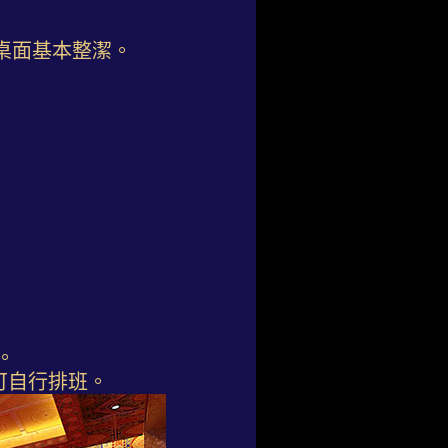
桌面基本整潔。
。
可自行排班。