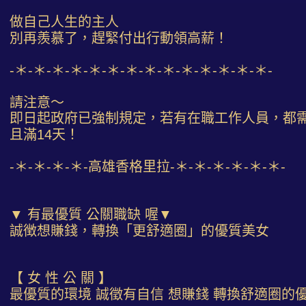
做自己人生的主人
別再羨慕了，趕緊付出行動領高薪！
-＊-＊-＊-＊-＊-＊-＊-＊-＊-＊-＊-＊-＊-＊-
請注意～
即日起政府已強制規定，若有在職工作人員，都
且滿14天！
-＊-＊-＊-＊-高雄香格里拉-＊-＊-＊-＊-＊-＊-
▼ 有最優質 公關職缺 喔▼
誠徴想賺錢，轉換「更舒適圈」的優質美女
【 女 性 公 關 】
最優質的環境 誠徵有自信 想賺錢 轉換舒適圈的