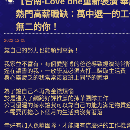
【台南-Love one重新裝潢
熱門高薪職缺：萬中選一的工
無二的你！
2022-12-05
靠自己的努力也能領到高薪！
我家並不富有，有個愛賭博的爸爸導致經濟時常
還在讀書的我，一放學就必須去打工賺取生活費
身心靈疲乏的我常常羨慕班上同學的家境
為了讓自己不再為金錢煩惱
於是進入了網路好評推薦的孫華團隊工作
公司優渥的薪水讓我可以靠自己的能力滿足物質
不需要再擔心下個月的生活費沒有著落
幸好有加入孫華團隊，才能擁有這麼好的工作機