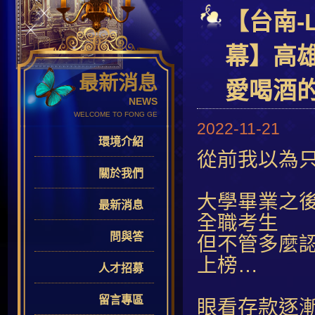
【台南-
幕】高
最新消息
愛喝酒
NEWS
WELCOME TO FONG GE
2022-11-21
環境介紹
從前我以為
關於我們
大學畢業之
最新消息
全職考生
問與答
但不管多麼
上榜…
人才招募
留言專區
眼看存款逐