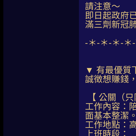
請注意～
即日起政府
滿三劑新冠肺
-＊-＊-＊-＊
▼ 有最優質
誠徴想賺錢
【 公關（只
工作內容：
面基本整潔
工作地點：
上班時段：