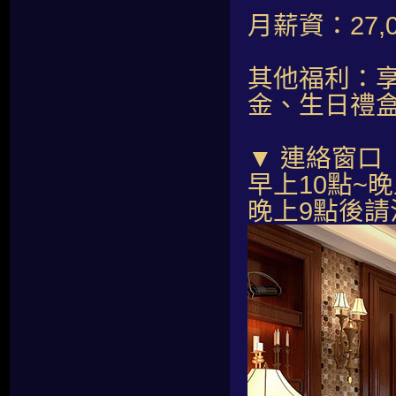
月薪資：27
其他福利：享
金、生日禮
▼ 連絡窗口
早上10點~晚上
晚上9點後請洽0