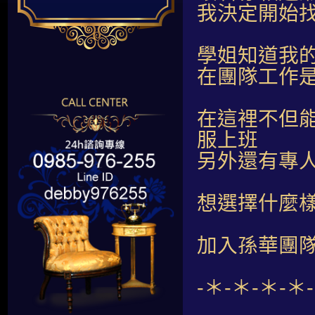
我決定開始
學姐知道我
在團隊工作
在這裡不但
服上班
另外還有專
想選擇什麼
加入孫華團
-＊-＊-＊-＊