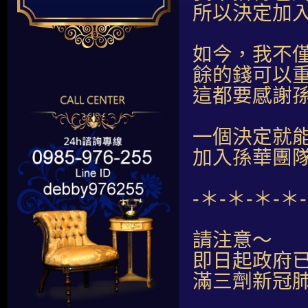
所以決定加
如今，我不
餘的錢可以
這都要感謝
一個決定就
加入孫華團
-＊-＊-＊-＊
請注意～
即日起政府
滿三劑新冠肺