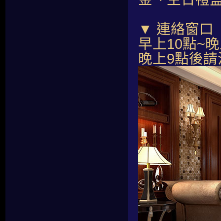
▼ 連絡窗口
早上10點~晚上
晚上9點後請洽0