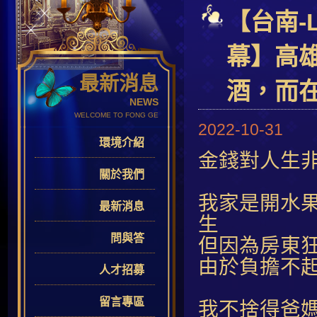
【台南-
幕】高
最新消息
酒，而
NEWS
WELCOME TO FONG GE
2022-10-31
環境介紹
金錢對人生
關於我們
我家是開水
最新消息
生
問與答
但因為房東
由於負擔不
人才招募
留言專區
我不捨得爸