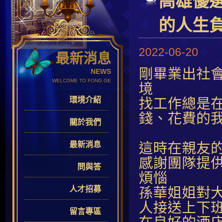
高雄優
的人生
2022-06-20
最新消息
剛畢業出社
NEWS
WELCOME TO FONG GE
境
環境介紹
找工作總是
錢、花費的
關於我們
最新消息
這時在親友
感謝團隊提
問與答
煩惱
人才招募
孫華姐姐對
人接送上下
留言專區