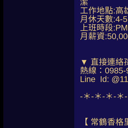
潔
工作地點:高
月休天數:4-
上班時段:PM07
月薪資:50,
▼ 直接連絡
熱線：0985-9
Line Id: @1
-＊-＊-＊-＊
【 常鶴香格