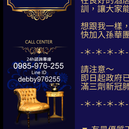
在良好的酒
訓，讓大家
想跟我一樣
快加入孫華
-＊-＊-＊-＊
請注意～
即日起政府
滿三劑新冠肺
-＊-＊-＊-＊